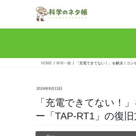
コ
ナ
ン
ビ
テ
ゲ
ン
ー
ツ
シ
へ
ョ
ス
ン
キ
に
ッ
移
HOME
科学一般
「充電できてない！」を解決！コンセン
プ
動
2024年9月13日
「充電できてない！」
ー「TAP-RT1」の復