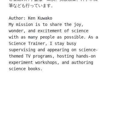
筆なども行っています。
Author: Ken Kuwako
My mission is to share the joy, 
wonder, and excitement of science 
with as many people as possible. As a 
Science Trainer, I stay busy 
supervising and appearing on science-
themed TV programs, hosting hands-on 
experiment workshops, and authoring 
science books.