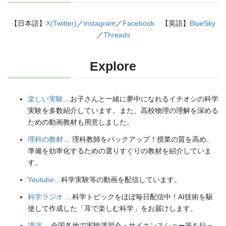
【日本語】
X(Twitter)
／
instagram
／
Facebook
【英語】
BlueSky
／
Threads
Explore
楽しい実験
…お子さんと一緒に夢中になれるイチオシの科学
実験を多数紹介しています。また、高校物理の理解を深める
ための動画教材も用意しました。
理科の教材
… 理科教師をバックアップ！授業の質を高め、
準備を効率化するための選りすぐりの教材を紹介していま
す。
Youtube
…科学実験等の動画を配信しています。
科学ラジオ
…科学トピックをほぼ毎日配信中！AI技術を駆
使して作成した「耳で楽しむ科学」をお届けします。
講演
…全国各地で実験講習会・サイエンスショー等を行っ