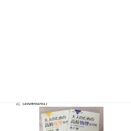
らせ
７月３０日（水）科学監修「
TIF presents ONE SONG
FES
」（フジテレビ） 26:15~27:15
12月26日（土）
ナリカサイエンスアカデミー（教員向け
実験講習会）開催
書籍
のお知らせ
『大人のための高校物理復習帳』（講談社）…一般向けに日
常の物理について公式を元に紐解きました。
特設サイト
では
実験を多数紹介しています。
※増刷がかかり６刷となりまし
た（2026/02/01）