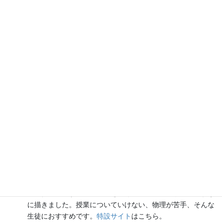
書籍
のお知らせ
『大人のための高校物理復習帳』（講談社）…一般向けに日
常の物理について公式を元に紐解きました。
特設サイト
では
実験を多数紹介しています。
※増刷がかかり６刷となりまし
た（2026/02/01）
『きめる!共通テスト 物理基礎 改訂版』（学研）… 高校物
理の参考書です。イラストを多くしてイメージが持てるよう
に描きました。授業についていけない、物理が苦手、そんな
生徒におすすめです。
特設サイト
はこちら。