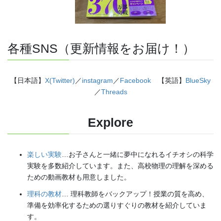
各種SNS（更新情報をお届け！）
【日本語】
X(Twitter)
／
instagram
／
Facebook
【英語】
BlueSky
／
Threads
Explore
楽しい実験
…お子さんと一緒に夢中になれるイチオシの科学
実験を多数紹介しています。また、高校物理の理解を深める
ための動画教材も用意しました。
理科の教材
… 理科教師をバックアップ！授業の質を高め、
準備を効率化するための選りすぐりの教材を紹介していま
す。