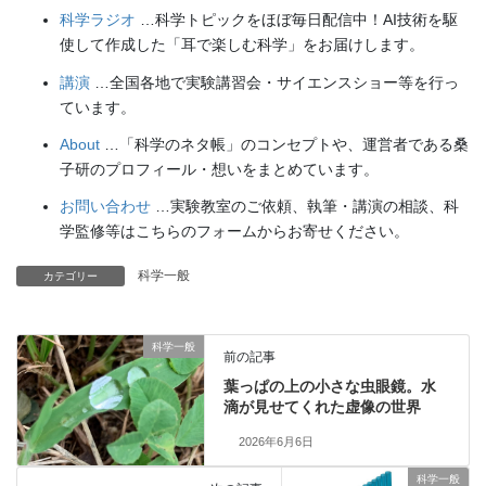
科学ラジオ
…科学トピックをほぼ毎日配信中！AI技術を駆
使して作成した「耳で楽しむ科学」をお届けします。
講演
…全国各地で実験講習会・サイエンスショー等を行っ
ています。
About
…「科学のネタ帳」のコンセプトや、運営者である桑
子研のプロフィール・想いをまとめています。
お問い合わせ
…実験教室のご依頼、執筆・講演の相談、科
学監修等はこちらのフォームからお寄せください。
科学一般
カテゴリー
科学一般
前の記事
葉っぱの上の小さな虫眼鏡。水
滴が見せてくれた虚像の世界
2026年6月6日
科学一般