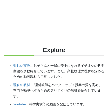
各種SNS（更新情報をお届け！）
【日本語】
X(Twitter)
／
instagram
／
Facebook
【英語】
BlueSky
／
Threads
Explore
楽しい実験
…お子さんと一緒に夢中になれるイチオシの科学
実験を多数紹介しています。また、高校物理の理解を深める
ための動画教材も用意しました。
理科の教材
… 理科教師をバックアップ！授業の質を高め、
準備を効率化するための選りすぐりの教材を紹介していま
す。
Youtube
…科学実験等の動画を配信しています。