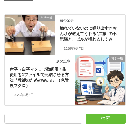
科学一般
前の記事
触れていないのに鳴り出す!?お
んさが教えてくれる”共振”の不
思議と、ビルが揺れるしくみ
2026年6月7日
科学一般
次の記事
赤字→白字マクロで教師用・生
徒用を1ファイルで完結させる方
法『教師のためのWord』（色置
換マクロ）
2026年6月8日
検索