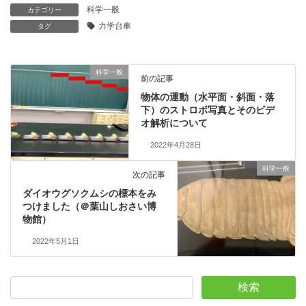
科学一般
カテゴリー
力学台車
タグ
科学一般
前の記事
物体の運動（水平面・斜面・落
下）のストロボ写真とそのビデ
オ解析について
2022年4月28日
科学一般
次の記事
ダイオウグソクムシの標本をみ
つけました（＠葉山しおさい博
物館）
2022年5月1日
検索