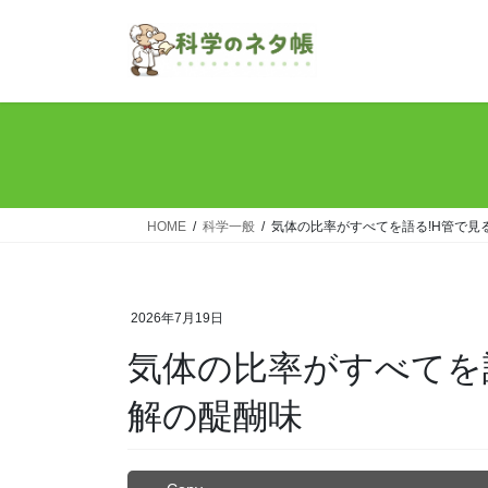
コ
ナ
ン
ビ
テ
ゲ
ン
ー
ツ
シ
へ
ョ
ス
ン
キ
に
ッ
移
HOME
科学一般
気体の比率がすべてを語る!H管で見
プ
動
2026年7月19日
気体の比率がすべてを
解の醍醐味