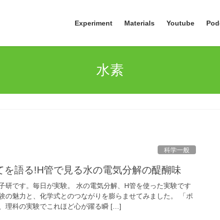
Experiment
Materials
Youtube
Pod
水素
科学一般
てを語る!H管で見る水の電気分解の醍醐味
子研です。毎日が実験。 水の電気分解、H管を使った実験です
験の魅力と、化学式とのつながりを膨らませてみました。 「ポ
理科の実験でこれほど心が躍る瞬 […]