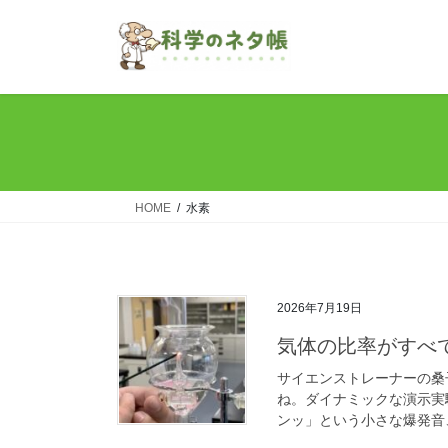
コ
ナ
ン
ビ
テ
ゲ
ン
ー
ツ
シ
へ
ョ
ス
ン
キ
に
ッ
移
HOME
水素
プ
動
2026年7月19日
気体の比率がすべ
サイエンストレーナーの桑
ね。ダイナミックな演示実
ンッ」という小さな爆発音、