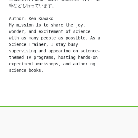
筆なども行っています。
Author: Ken Kuwako
My mission is to share the joy, 
wonder, and excitement of science 
with as many people as possible. As a 
Science Trainer, I stay busy 
supervising and appearing on science-
themed TV programs, hosting hands-on 
experiment workshops, and authoring 
science books.