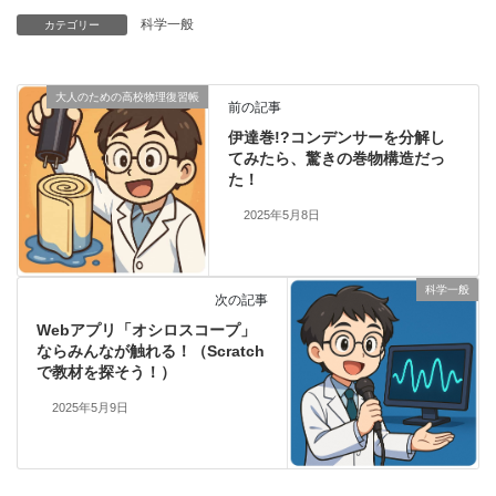
科学一般
カテゴリー
大人のための高校物理復習帳
前の記事
伊達巻!?コンデンサーを分解し
てみたら、驚きの巻物構造だっ
た！
2025年5月8日
科学一般
次の記事
Webアプリ「オシロスコープ」
ならみんなが触れる！（Scratch
で教材を探そう！）
2025年5月9日