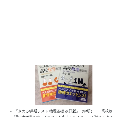
実験講習会）開催
書籍
のお知らせ
『大人のための高校物理復習帳』（講談社）…一般向けに日
常の物理について公式を元に紐解きました。
特設サイト
では
実験を多数紹介しています。
※増刷がかかり６刷となりまし
た（2026/02/01）
『きめる!共通テスト 物理基礎 改訂版』（学研）… 高校物
理の参考書です。イラストを多くしてイメージが持てるよう