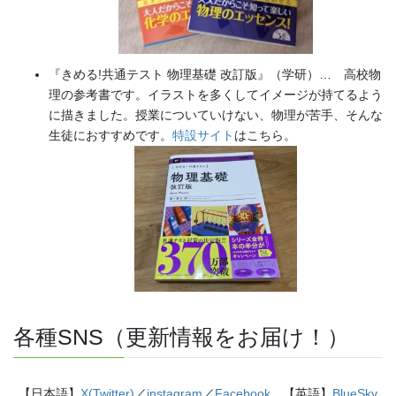
『きめる!共通テスト 物理基礎 改訂版』（学研）… 高校物
理の参考書です。イラストを多くしてイメージが持てるよう
に描きました。授業についていけない、物理が苦手、そんな
生徒におすすめです。
特設サイト
はこちら。
各種SNS（更新情報をお届け！）
【日本語】
X(Twitter)
／
instagram
／
Facebook
【英語】
BlueSky