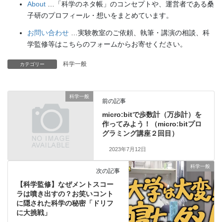
About
…「科学のネタ帳」のコンセプトや、運営者である桑
子研のプロフィール・想いをまとめています。
お問い合わせ
…実験教室のご依頼、執筆・講演の相談、科
学監修等はこちらのフォームからお寄せください。
科学一般
カテゴリー
科学一般
前の記事
micro:bitで歩数計（万歩計）を
作ってみよう！（micro:bitプロ
グラミング講座２回目）
2023年7月12日
科学一般
次の記事
【科学監修】なぜメントスコー
ラは噴き出すの？お笑いコント
に隠された科学の秘密「ドリフ
に大挑戦」