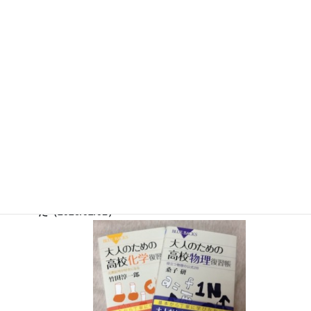
７月３０日（水）科学監修「
TIF presents ONE SONG
FES
」（フジテレビ） 26:15~27:15
12月26日（土）
ナリカサイエンスアカデミー（教員向け
実験講習会）開催
書籍
のお知らせ
『大人のための高校物理復習帳』（講談社）…一般向けに日
常の物理について公式を元に紐解きました。
特設サイト
では
実験を多数紹介しています。
※増刷がかかり６刷となりまし
た（2026/02/01）