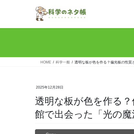
コ
ナ
ン
ビ
テ
ゲ
ン
ー
ツ
シ
へ
ョ
ス
ン
キ
に
ッ
移
HOME
科学一般
透明な板が色を作る？偏光板の性質
プ
動
2025年12月28日
透明な板が色を作る？
館で出会った「光の魔