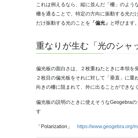
これは例えるなら、縦に並んだ「柵」のよう
柵を通ることで、特定の方向に振動する光だ
だけ振動する光のことを
「偏光」
と呼びます
重なりが生む「光のシャ
偏光板の面白さは、２枚重ねたときに本領を発
２枚目の偏光板をそれに対して「垂直」に重
向きの柵に阻まれて、外に出ることができな
偏光板の説明のときに使えそうなGeogebr
す
「Polarization」
https://www.geogebra.org/