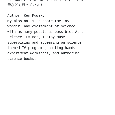
筆なども行っています。
Author: Ken Kuwako
My mission is to share the joy, 
wonder, and excitement of science 
with as many people as possible. As a 
Science Trainer, I stay busy 
supervising and appearing on science-
themed TV programs, hosting hands-on 
experiment workshops, and authoring 
science books.