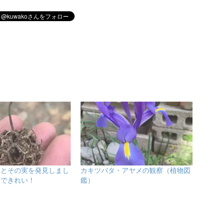
ウとその実を発見しまし
カキツバタ・アヤメの観察（植物図
的できれい！
鑑）