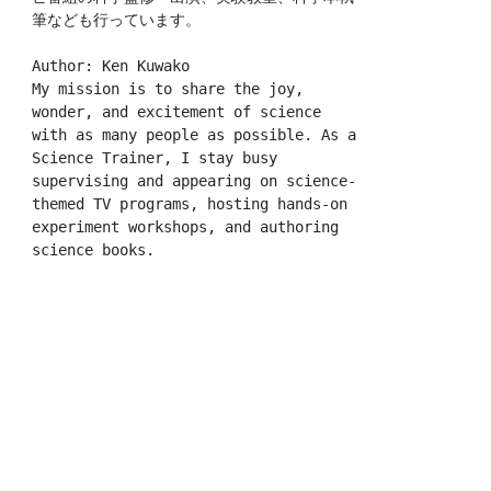
筆なども行っています。
Author: Ken Kuwako
My mission is to share the joy, 
wonder, and excitement of science 
with as many people as possible. As a 
Science Trainer, I stay busy 
supervising and appearing on science-
themed TV programs, hosting hands-on 
experiment workshops, and authoring 
science books.