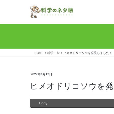
コ
ナ
ン
ビ
テ
ゲ
ン
ー
ツ
シ
へ
ョ
ス
ン
キ
に
ッ
移
HOME
科学一般
ヒメオドリコソウを発見しました！
プ
動
2022年4月12日
ヒメオドリコソウを発
Copy