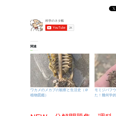
関連
ワカメのメカブの観察と生活史（＠
モミジバフ
植物図鑑）
た！幾何学