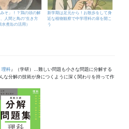
脳みそ」！？鶏の頭の解
新学期は足元から！お散歩をして身
、人間と鳥の“生き方
近な植物観察で中学理科の扉を開こ
頭水煮缶の活用）
う
 理科
』（学研）…難しい問題も小さな問題に分解する
んな分解の技術が身につくように深く関わりを持って作