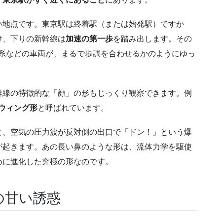
い地点です。東京駅は終着駅（または始発駅）ですか
け、下りの新幹線は
加速の第一歩
を踏み出します。その
0系などの車両が、まるで歩調を合わせるかのようにゆっ
幹線の特徴的な「顔」の形もじっくり観察できます。例
ウィング形
と呼ばれています。
ると、空気の圧力波が反対側の出口で「ドン！」という爆
が起きます。あの長い鼻のような形は、流体力学を駆使
めに進化した究極の形なのです。
の甘い誘惑