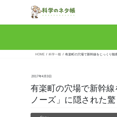
コ
ナ
ン
ビ
テ
ゲ
ン
ー
ツ
シ
へ
ョ
ス
ン
キ
に
ッ
移
HOME
科学一般
有楽町の穴場で新幹線をじっくり観
プ
動
2017年4月3日
有楽町の穴場で新幹線
ノーズ」に隠された驚