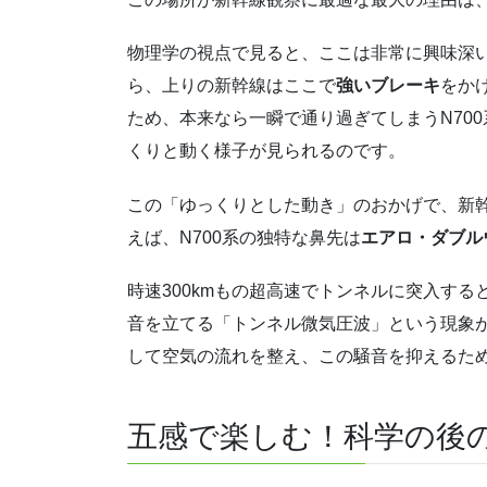
物理学の視点で見ると、ここは非常に興味深
ら、上りの新幹線はここで
強いブレーキ
をか
ため、本来なら一瞬で通り過ぎてしまうN70
くりと動く様子が見られるのです。
この「ゆっくりとした動き」のおかげで、新
えば、N700系の独特な鼻先は
エアロ・ダブル
時速300kmもの超高速でトンネルに突入す
音を立てる「トンネル微気圧波」という現象
して空気の流れを整え、この騒音を抑えるた
五感で楽しむ！科学の後