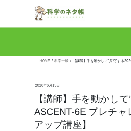
コ
ナ
ン
ビ
テ
ゲ
ン
ー
ツ
シ
へ
ョ
ス
ン
キ
に
ッ
移
HOME
科学一般
【講師】手を動かして”探究”する202
プ
動
2026年6月15日
【講師】手を動かして”
ASCENT-6E プレ
アップ講座】