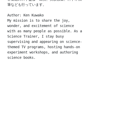
筆なども行っています。
Author: Ken Kuwako
My mission is to share the joy, 
wonder, and excitement of science 
with as many people as possible. As a 
Science Trainer, I stay busy 
supervising and appearing on science-
themed TV programs, hosting hands-on 
experiment workshops, and authoring 
science books.