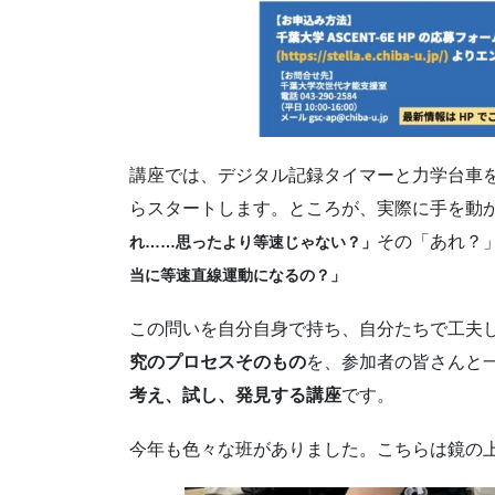
講座では、デジタル記録タイマーと力学台車
らスタートします。ところが、実際に手を動
その「あれ？
れ……思ったより等速じゃない？」
当に等速直線運動になるの？」
この問いを自分自身で持ち、自分たちで工夫
究のプロセスそのもの
を、参加者の皆さんと
考え、試し、発見する講座
です。
今年も色々な班がありました。こちらは鏡の