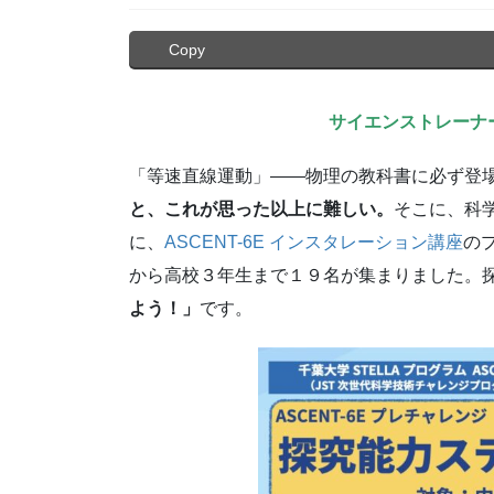
Copy
サイエンストレーナ
「等速直線運動」——物理の教科書に必ず登
と、これが思った以上に難しい。
そこに、科学
に、
ASCENT-6E インスタレーション講座
の
から高校３年生まで１９名が集まりました。
よう！」
です。