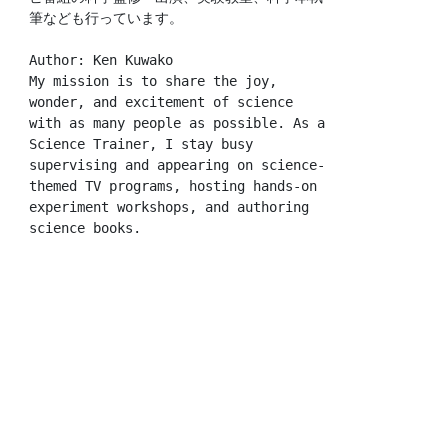
筆なども行っています。
Author: Ken Kuwako
My mission is to share the joy, 
wonder, and excitement of science 
with as many people as possible. As a 
Science Trainer, I stay busy 
supervising and appearing on science-
themed TV programs, hosting hands-on 
experiment workshops, and authoring 
science books.