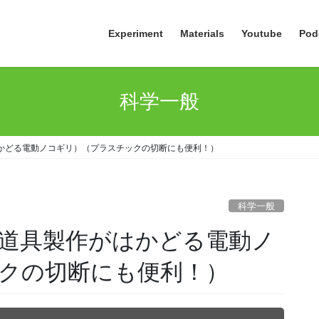
Experiment
Materials
Youtube
Pod
科学一般
はかどる電動ノコギリ）（プラスチックの切断にも便利！）
科学一般
験道具製作がはかどる電動ノ
クの切断にも便利！）