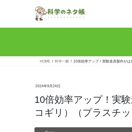
コ
ナ
ン
ビ
テ
ゲ
ン
ー
ツ
シ
へ
ョ
ス
ン
キ
に
ッ
移
HOME
科学一般
10倍効率アップ！実験道具製作が
プ
動
2024年9月24日
10倍効率アップ！実
コギリ）（プラスチッ