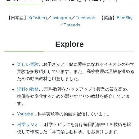
【日本語】
X(Twitter)
／
instagram
／
Facebook
【英語】
BlueSky
／
Threads
Explore
楽しい実験
…お子さんと一緒に夢中になれるイチオシの科学
実験を多数紹介しています。また、高校物理の理解を深める
ための動画教材も用意しました。
理科の教材
… 理科教師をバックアップ！授業の質を高め、
準備を効率化するための選りすぐりの教材を紹介していま
す。
Youtube
…科学実験等の動画を配信しています。
科学ラジオ
…科学トピックをほぼ毎日配信中！AI技術を駆
使して作成した「耳で楽しむ科学」をお届けします。