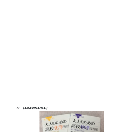
らせ
７月３０日（水）科学監修「
TIF presents ONE SONG
FES
」（フジテレビ） 26:15~27:15
12月26日（土）
ナリカサイエンスアカデミー（教員向け
実験講習会）開催
書籍
のお知らせ
『大人のための高校物理復習帳』（講談社）…一般向けに日
常の物理について公式を元に紐解きました。
特設サイト
では
実験を多数紹介しています。
※増刷がかかり６刷となりまし
た（2026/02/01）