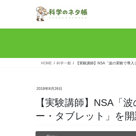
コ
ナ
ン
ビ
テ
ゲ
ン
ー
ツ
シ
へ
ョ
ス
ン
キ
に
ッ
移
HOME
科学一般
【実験講師】NSA「波の実験で導
プ
動
2018年8月26日
【実験講師】NSA「
ー・タブレット」を開