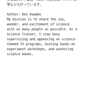
筆なども行っています。
Author: Ken Kuwako
My mission is to share the joy, 
wonder, and excitement of science 
with as many people as possible. As a 
Science Trainer, I stay busy 
supervising and appearing on science-
themed TV programs, hosting hands-on 
experiment workshops, and authoring 
science books.