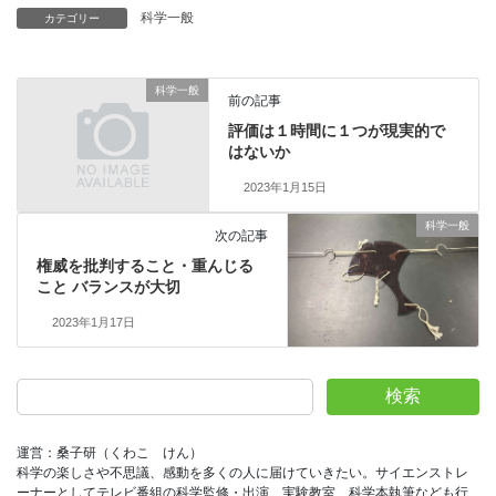
科学一般
カテゴリー
科学一般
前の記事
評価は１時間に１つが現実的で
はないか
2023年1月15日
科学一般
次の記事
権威を批判すること・重んじる
こと バランスが大切
2023年1月17日
検索
運営：桑子研（くわこ　けん）
科学の楽しさや不思議、感動を多くの人に届けていきたい。サイエンストレ
ーナーとしてテレビ番組の科学監修・出演、実験教室、科学本執筆なども行