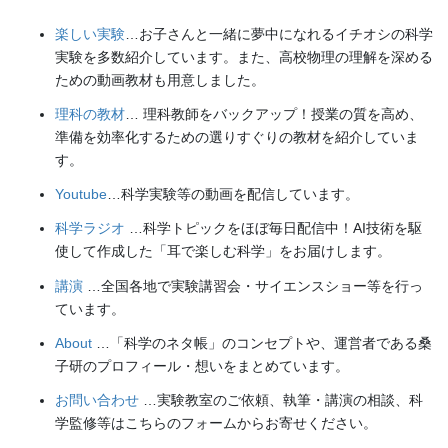
楽しい実験
…お子さんと一緒に夢中になれるイチオシの科学
実験を多数紹介しています。また、高校物理の理解を深める
ための動画教材も用意しました。
理科の教材
… 理科教師をバックアップ！授業の質を高め、
準備を効率化するための選りすぐりの教材を紹介していま
す。
Youtube
…科学実験等の動画を配信しています。
科学ラジオ
…科学トピックをほぼ毎日配信中！AI技術を駆
使して作成した「耳で楽しむ科学」をお届けします。
講演
…全国各地で実験講習会・サイエンスショー等を行っ
ています。
About
…「科学のネタ帳」のコンセプトや、運営者である桑
子研のプロフィール・想いをまとめています。
お問い合わせ
…実験教室のご依頼、執筆・講演の相談、科
学監修等はこちらのフォームからお寄せください。