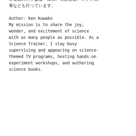
筆なども行っています。
Author: Ken Kuwako
My mission is to share the joy, 
wonder, and excitement of science 
with as many people as possible. As a 
Science Trainer, I stay busy 
supervising and appearing on science-
themed TV programs, hosting hands-on 
experiment workshops, and authoring 
science books.