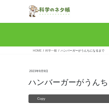
コ
ナ
ン
ビ
テ
ゲ
ン
ー
ツ
シ
へ
ョ
ス
ン
キ
に
ッ
移
HOME
科学一般
ハンバーガーがうんちになるまで
プ
動
2023年9月9日
ハンバーガーがうんち
Copy