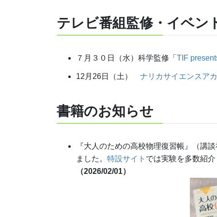
テレビ番組監修・イベン
７月３０日（水）科学監修「
TIF prese
12月26日（土）
ナリカサイエンスア
書籍
のお知らせ
『大人のための高校物理復習帳』（講談
ました。
特設サイト
では実験を多数紹介
（2026/02/01）