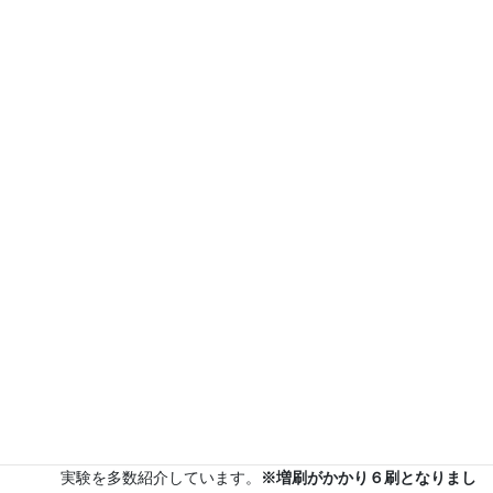
小型で持ち帰れるよ！ペットボトルロケットを作ろう！
テレビ番組監修・イベント等のお知
らせ
７月３０日（水）科学監修「
TIF presents ONE SONG
FES
」（フジテレビ） 26:15~27:15
12月26日（土）
ナリカサイエンスアカデミー（教員向け
実験講習会）開催
書籍
のお知らせ
『大人のための高校物理復習帳』（講談社）…一般向けに日
常の物理について公式を元に紐解きました。
特設サイト
では
実験を多数紹介しています。
※増刷がかかり６刷となりまし