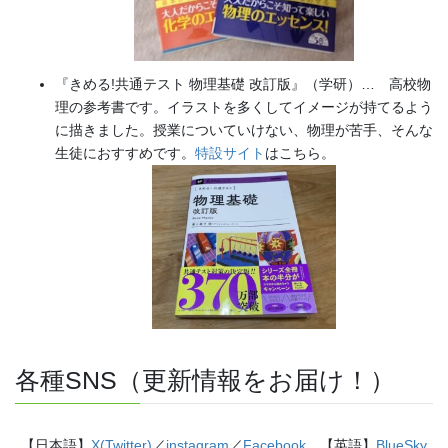
『きめる!共通テスト 物理基礎 改訂版』（学研）… 高校物
理の参考書です。イラストを多くしてイメージが持てるよう
に描きました。授業についていけない、物理が苦手、そんな
生徒におすすめです。
特設サイト
はこちら。
各種SNS（更新情報をお届け！）
【日本語】
X(Twitter)
／
instagram
／
Facebook
【英語】
BlueSky