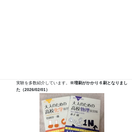
７月３０日（水）科学監修「
TIF presents ONE SONG
FES
」（フジテレビ） 26:15~27:15
12月26日（土）
ナリカサイエンスアカデミー（教員向け
実験講習会）開催
書籍
のお知らせ
『大人のための高校物理復習帳』（講談社）…一般向けに日
常の物理について公式を元に紐解きました。
特設サイト
では
実験を多数紹介しています。
※増刷がかかり６刷となりまし
た（2026/02/01）