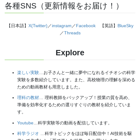
各種SNS（更新情報をお届け！）
【日本語】
X(Twitter)
／
instagram
／
Facebook
【英語】
BlueSky
／
Threads
Explore
楽しい実験
…お子さんと一緒に夢中になれるイチオシの科学
実験を多数紹介しています。また、高校物理の理解を深める
ための動画教材も用意しました。
理科の教材
… 理科教師をバックアップ！授業の質を高め、
準備を効率化するための選りすぐりの教材を紹介していま
す。
Youtube
…科学実験等の動画を配信しています。
科学ラジオ
…科学トピックをほぼ毎日配信中！AI技術を駆