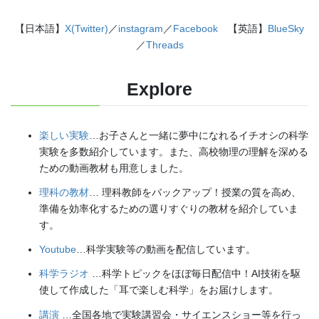
【日本語】
X(Twitter)
／
instagram
／
Facebook
【英語】
BlueSky
／
Threads
Explore
楽しい実験
…お子さんと一緒に夢中になれるイチオシの科学
実験を多数紹介しています。また、高校物理の理解を深める
ための動画教材も用意しました。
理科の教材
… 理科教師をバックアップ！授業の質を高め、
準備を効率化するための選りすぐりの教材を紹介していま
す。
Youtube
…科学実験等の動画を配信しています。
科学ラジオ
…科学トピックをほぼ毎日配信中！AI技術を駆
使して作成した「耳で楽しむ科学」をお届けします。
講演
…全国各地で実験講習会・サイエンスショー等を行っ