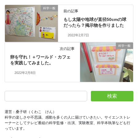
科学一般
前の記事
もし太陽や地球が直径50cmの球
だったら？掲示物を作りました
2022年2月7日
科学一般
次の記事
卵を守れ！＋ワールド・カフェ
を実践してみました。
2022年2月8日
検索
運営：桑子研（くわこ　けん）
科学の楽しさや不思議、感動を多くの人に届けていきたい。サイエンストレ
ーナーとしてテレビ番組の科学監修・出演、実験教室、科学本執筆なども行
っています。