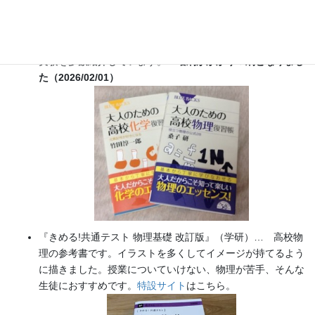
『大人のための高校物理復習帳』（講談社）…一般向けに日
常の物理について公式を元に紐解きました。
特設サイト
では
実験を多数紹介しています。
※増刷がかかり６刷となりまし
た（2026/02/01）
『きめる!共通テスト 物理基礎 改訂版』（学研）… 高校物
理の参考書です。イラストを多くしてイメージが持てるよう
に描きました。授業についていけない、物理が苦手、そんな
生徒におすすめです。
特設サイト
はこちら。