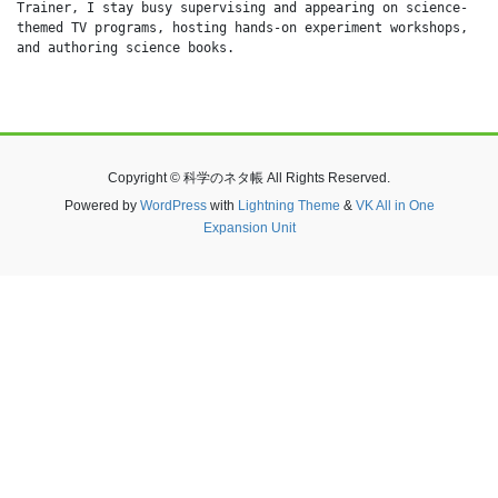
Trainer, I stay busy supervising and appearing on science-
themed TV programs, hosting hands-on experiment workshops, 
and authoring science books.
Copyright © 科学のネタ帳 All Rights Reserved.
Powered by
WordPress
with
Lightning Theme
&
VK All in One
Expansion Unit