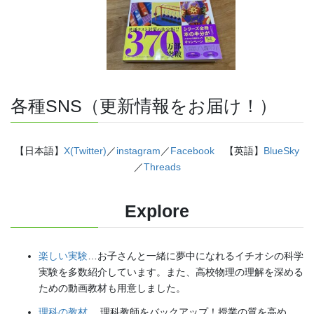
各種SNS（更新情報をお届け！）
【日本語】
X(Twitter)
／
instagram
／
Facebook
【英語】
BlueSky
／
Threads
Explore
楽しい実験
…お子さんと一緒に夢中になれるイチオシの科学
実験を多数紹介しています。また、高校物理の理解を深める
ための動画教材も用意しました。
理科の教材
… 理科教師をバックアップ！授業の質を高め、