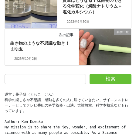
質量はどうなる？沈殿物のでき
る化学変化（炭酸ナトリウム＋
塩化カルシウム）
2023年9月30日
科学一般
次の記事
生き物のような不思議な動き！
まゆ玉
2023年10月2日
検索
運営：桑子研（くわこ　けん）
科学の楽しさや不思議、感動を多くの人に届けていきたい。サイエンストレ
ーナーとしてテレビ番組の科学監修・出演、実験教室、科学本執筆なども行
っています。
Author: Ken Kuwako
My mission is to share the joy, wonder, and excitement of 
science with as many people as possible. As a Science 