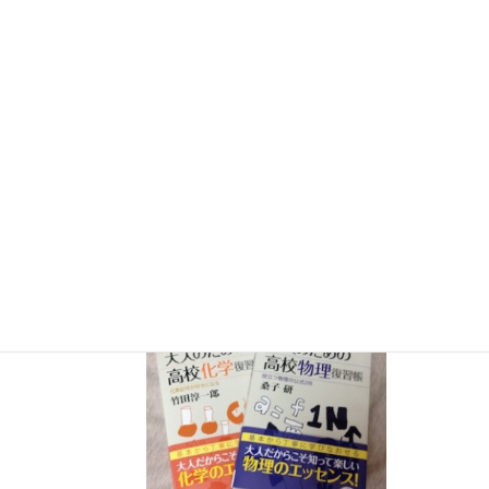
FES
」（フジテレビ） 26:15~27:15
12月26日（土）
ナリカサイエンスアカデミー（教員向け
実験講習会）開催
書籍
のお知らせ
『大人のための高校物理復習帳』（講談社）…一般向けに日
常の物理について公式を元に紐解きました。
特設サイト
では
実験を多数紹介しています。
※増刷がかかり６刷となりまし
た（2026/02/01）