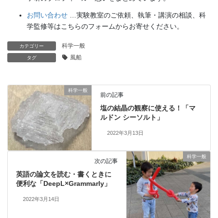
お問い合わせ
…実験教室のご依頼、執筆・講演の相談、科
学監修等はこちらのフォームからお寄せください。
科学一般
カテゴリー
風船
タグ
科学一般
前の記事
塩の結晶の観察に使える！「マ
ルドン シーソルト」
2022年3月13日
科学一般
次の記事
英語の論文を読む・書くときに
便利な「DeepL×Grammarly」
2022年3月14日