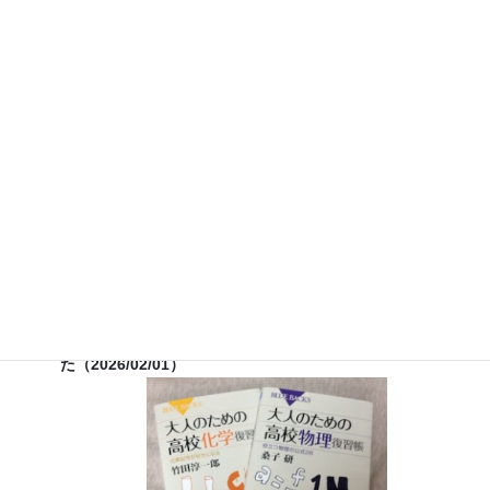
７月３０日（水）科学監修「
TIF presents ONE SONG
FES
」（フジテレビ） 26:15~27:15
12月26日（土）
ナリカサイエンスアカデミー（教員向け
実験講習会）開催
書籍
のお知らせ
『大人のための高校物理復習帳』（講談社）…一般向けに日
常の物理について公式を元に紐解きました。
特設サイト
では
実験を多数紹介しています。
※増刷がかかり６刷となりまし
た（2026/02/01）