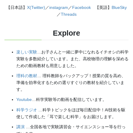
【日本語】
X(Twitter)
／
instagram
／
Facebook
【英語】
BlueSky
／
Threads
Explore
楽しい実験
…お子さんと一緒に夢中になれるイチオシの科学
実験を多数紹介しています。また、高校物理の理解を深める
ための動画教材も用意しました。
理科の教材
… 理科教師をバックアップ！授業の質を高め、
準備を効率化するための選りすぐりの教材を紹介していま
す。
Youtube
…科学実験等の動画を配信しています。
科学ラジオ
…科学トピックをほぼ毎日配信中！AI技術を駆
使して作成した「耳で楽しむ科学」をお届けします。
講演
…全国各地で実験講習会・サイエンスショー等を行っ