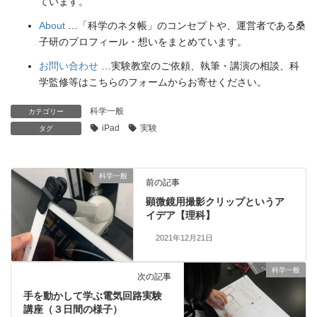
ています。
About
…「科学のネタ帳」のコンセプトや、運営者である桑
子研のプロフィール・想いをまとめています。
お問い合わせ
…実験教室のご依頼、執筆・講演の相談、科
学監修等はこちらのフォームからお寄せください。
科学一般
カテゴリー
iPad
実験
タグ
科学一般
前の記事
顕微鏡用撮影クリップというア
イデア【理科】
2021年12月21日
科学一般
次の記事
手を動かして学ぶ電気回路実験
講座（３日間の様子）