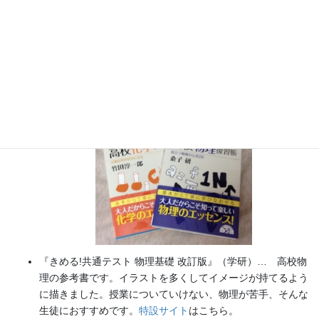
書籍
のお知らせ
『大人のための高校物理復習帳』（講談社）…一般向けに日
常の物理について公式を元に紐解きました。
特設サイト
では
実験を多数紹介しています。
※増刷がかかり６刷となりまし
た（2026/02/01）
『きめる!共通テスト 物理基礎 改訂版』（学研）… 高校物
理の参考書です。イラストを多くしてイメージが持てるよう
に描きました。授業についていけない、物理が苦手、そんな
生徒におすすめです。
特設サイト
はこちら。