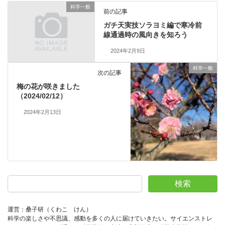
科学一般
前の記事
ガチ天実技ソラヨミ編で寒冷前
線通過時の風向きを知ろう
2024年2月9日
科学一般
次の記事
梅の花が咲きました
（2024/02/12）
2024年2月13日
検索
運営：桑子研（くわこ　けん）
科学の楽しさや不思議、感動を多くの人に届けていきたい。サイエンストレ