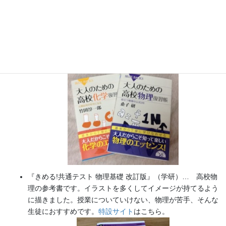
『大人のための高校物理復習帳』（講談社）…一般向けに日
常の物理について公式を元に紐解きました。
特設サイト
では
実験を多数紹介しています。
※増刷がかかり６刷となりまし
た（2026/02/01）
『きめる!共通テスト 物理基礎 改訂版』（学研）… 高校物
理の参考書です。イラストを多くしてイメージが持てるよう
に描きました。授業についていけない、物理が苦手、そんな
生徒におすすめです。
特設サイト
はこちら。