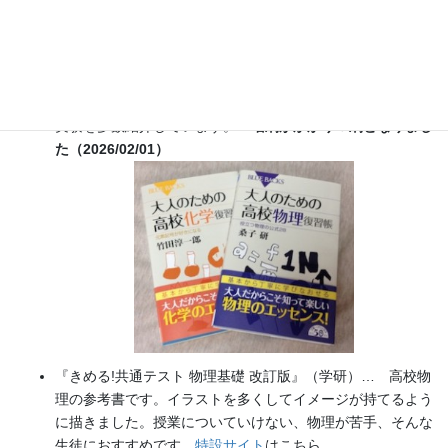
書籍
のお知らせ
『大人のための高校物理復習帳』（講談社）…一般向けに日
常の物理について公式を元に紐解きました。
特設サイト
では
実験を多数紹介しています。
※増刷がかかり６刷となりまし
た（2026/02/01）
『きめる!共通テスト 物理基礎 改訂版』（学研）… 高校物
理の参考書です。イラストを多くしてイメージが持てるよう
に描きました。授業についていけない、物理が苦手、そんな
生徒におすすめです。
特設サイト
はこちら。