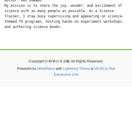
Author: Ken Kuwako
My mission is to share the joy, wonder, and excitement of 
science with as many people as possible. As a Science 
Trainer, I stay busy supervising and appearing on science-
themed TV programs, hosting hands-on experiment workshops, 
and authoring science books.
Copyright © 科学のネタ帳 All Rights Reserved.
Powered by
WordPress
with
Lightning Theme
&
VK All in One
Expansion Unit