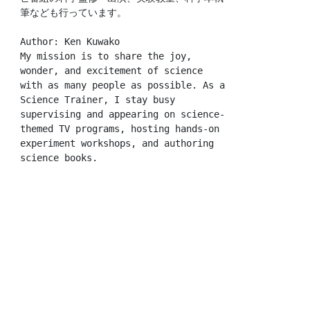
筆なども行っています。
Author: Ken Kuwako
My mission is to share the joy, 
wonder, and excitement of science 
with as many people as possible. As a 
Science Trainer, I stay busy 
supervising and appearing on science-
themed TV programs, hosting hands-on 
experiment workshops, and authoring 
science books.