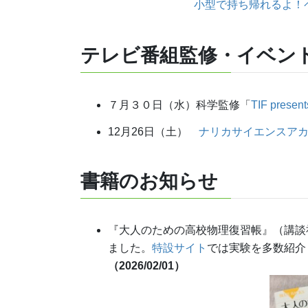
小型で持ち帰れるよ！
テレビ番組監修・イベン
７月３０日（水）科学監修「
TIF prese
12月26日（土）
ナリカサイエンスア
書籍
のお知らせ
『大人のための高校物理復習帳』（講談
ました。
特設サイト
では実験を多数紹介
（2026/02/01）