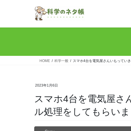
コ
ナ
ン
ビ
テ
ゲ
ン
ー
ツ
シ
へ
ョ
ス
ン
キ
に
ッ
移
HOME
科学一般
スマホ4台を電気屋さんいもってい
プ
動
2023年1月6日
スマホ4台を電気屋さ
ル処理をしてもらいま