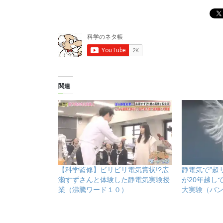
関連
【科学監修】ビリビリ電気賞状!?広
静電気で”超
瀬すずさんと体験した静電気実験授
が20年越し
業（沸騰ワード１０）
大実験（バ