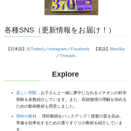
各種SNS（更新情報をお届け！）
【日本語】
X(Twitter)
／
instagram
／
Facebook
【英語】
BlueSky
／
Threads
Explore
楽しい実験
…お子さんと一緒に夢中になれるイチオシの科学
実験を多数紹介しています。また、高校物理の理解を深める
ための動画教材も用意しました。
理科の教材
… 理科教師をバックアップ！授業の質を高め、
準備を効率化するための選りすぐりの教材を紹介していま
す。