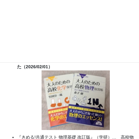
実験講習会）開催
書籍
のお知らせ
『大人のための高校物理復習帳』（講談社）…一般向けに日
常の物理について公式を元に紐解きました。
特設サイト
では
実験を多数紹介しています。
※増刷がかかり６刷となりまし
た（2026/02/01）
『きめる!共通テスト 物理基礎 改訂版』（学研）… 高校物