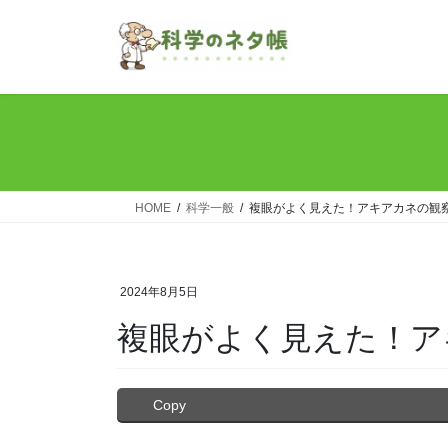
コ
ナ
ン
ビ
テ
ゲ
ン
ー
ツ
シ
へ
ョ
ス
ン
キ
に
ッ
移
HOME
科学一般
複眼がよく見えた！アキアカネの観
プ
動
2024年8月5日
複眼がよく見えた！ア
Copy