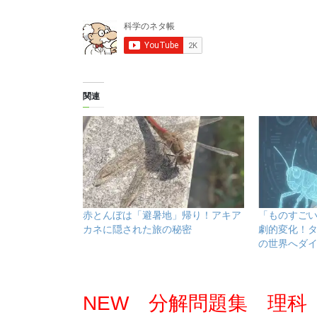
関連
赤とんぼは「避暑地」帰り！アキア
「ものすご
カネに隠された旅の秘密
劇的変化！
の世界へダ
NEW 分解問題集 理科