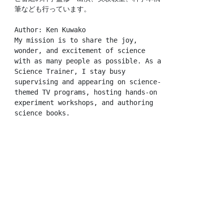
筆なども行っています。
Author: Ken Kuwako
My mission is to share the joy, 
wonder, and excitement of science 
with as many people as possible. As a 
Science Trainer, I stay busy 
supervising and appearing on science-
themed TV programs, hosting hands-on 
experiment workshops, and authoring 
science books.