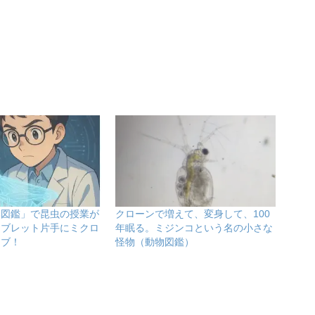
い図鑑」で昆虫の授業が
クローンで増えて、変身して、100
タブレット片手にミクロ
年眠る。ミジンコという名の小さな
イブ！
怪物（動物図鑑）