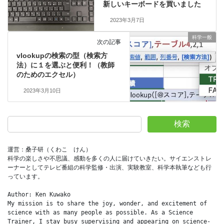
新しいキーボードを買いました
2023年3月7日
科学一般
次の記事
vlookupの検索の型（検索方
法）に１を選ぶと便利！（教師
のためのエクセル）
2023年3月10日
検索
運営：桑子研（くわこ　けん）
科学の楽しさや不思議、感動を多くの人に届けていきたい。サイエンストレ
ーナーとしてテレビ番組の科学監修・出演、実験教室、科学本執筆なども行
っています。
Author: Ken Kuwako
My mission is to share the joy, wonder, and excitement of 
science with as many people as possible. As a Science 
Trainer, I stay busy supervising and appearing on science-