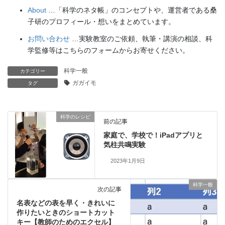
About
…「科学のネタ帳」のコンセプトや、運営者である桑
子研のプロフィール・想いをまとめています。
お問い合わせ
…実験教室のご依頼、執筆・講演の相談、科
学監修等はこちらのフォームからお寄せください。
科学一般
カテゴリー
ガガイモ
タグ
科学のレシピ
前の記事
家庭で、学校で！iPadアプリと
気柱共鳴実験
2023年1月9日
科学一般
次の記事
名表などの表を早く・きれいに
作りたいときのショートカット
キー【教師のためのエクセル】