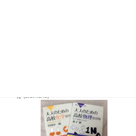
７月３０日（水）科学監修「
TIF presents ONE SONG
FES
」（フジテレビ） 26:15~27:15
12月26日（土）
ナリカサイエンスアカデミー（教員向け
実験講習会）開催
書籍
のお知らせ
『大人のための高校物理復習帳』（講談社）…一般向けに日
常の物理について公式を元に紐解きました。
特設サイト
では
実験を多数紹介しています。
※増刷がかかり６刷となりまし
た（2026/02/01）