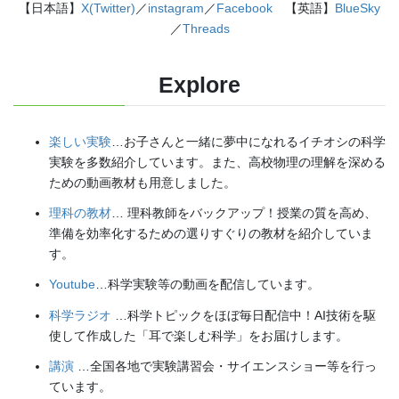
【日本語】
X(Twitter)
／
instagram
／
Facebook
【英語】
BlueSky
／
Threads
Explore
楽しい実験
…お子さんと一緒に夢中になれるイチオシの科学
実験を多数紹介しています。また、高校物理の理解を深める
ための動画教材も用意しました。
理科の教材
… 理科教師をバックアップ！授業の質を高め、
準備を効率化するための選りすぐりの教材を紹介していま
す。
Youtube
…科学実験等の動画を配信しています。
科学ラジオ
…科学トピックをほぼ毎日配信中！AI技術を駆
使して作成した「耳で楽しむ科学」をお届けします。
講演
…全国各地で実験講習会・サイエンスショー等を行っ
ています。