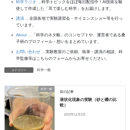
科学ラジオ
…科学トピックをほぼ毎日配信中！AI技術を駆
使して作成した「耳で楽しむ科学」をお届けします。
講演
…全国各地で実験講習会・サイエンスショー等を行っ
ています。
About
…「科学のネタ帳」のコンセプトや、運営者である桑
子研のプロフィール・想いをまとめています。
お問い合わせ
…実験教室のご依頼、執筆・講演の相談、科
学監修等はこちらのフォームからお寄せください。
科学一般
カテゴリー
科学一般
前の記事
液状化現象の実験（砂と礫の比
較）
2022年11月2日