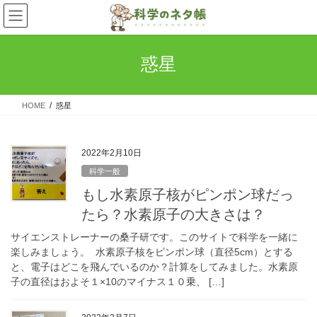
コ
ナ
ン
ビ
テ
ゲ
ン
ー
惑星
ツ
シ
へ
ョ
ス
ン
HOME
惑星
キ
に
ッ
移
プ
動
2022年2月10日
科学一般
もし水素原子核がピンポン球だっ
たら？水素原子の大きさは？
サイエンストレーナーの桑子研です。このサイトで科学を一緒に
楽しみましょう。 水素原子核をピンポン球（直径5cm）とする
と、電子はどこを飛んでいるのか？計算をしてみました。水素原
子の直径はおよそ１×10のマイナス１０乗、 […]