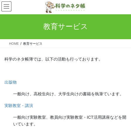
コ
ナ
ン
ビ
テ
ゲ
ン
ー
教育サービス
ツ
シ
へ
ョ
ス
ン
HOME
教育サービス
キ
に
ッ
移
プ
動
科学のネタ帳簿では、以下の活動も行っております。
出版物
一般向け、高校生向け、大学生向けの書籍を執筆ています。
実験教室・講演
一般向け実験教室、教員向け実験教室・ICT活用講座などを開
いています。