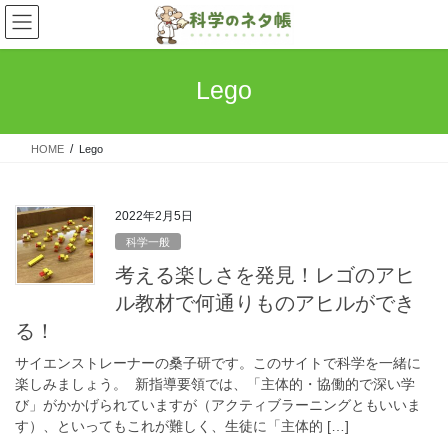
コ
ナ
ン
ビ
テ
ゲ
ン
ー
Lego
ツ
シ
へ
ョ
ス
ン
HOME
Lego
キ
に
ッ
移
プ
動
2022年2月5日
科学一般
考える楽しさを発見！レゴのアヒ
ル教材で何通りものアヒルができ
る！
サイエンストレーナーの桑子研です。このサイトで科学を一緒に
楽しみましょう。 新指導要領では、「主体的・協働的で深い学
び」がかかげられていますが（アクティブラーニングともいいま
す）、といってもこれが難しく、生徒に「主体的 […]