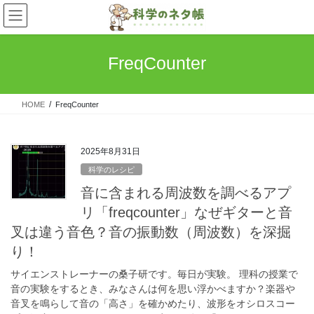
コ
ナ
ン
ビ
テ
ゲ
ン
ー
FreqCounter
ツ
シ
へ
ョ
ス
ン
HOME
FreqCounter
キ
に
ッ
移
プ
動
2025年8月31日
科学のレシピ
音に含まれる周波数を調べるアプ
リ「freqcounter」なぜギターと音
叉は違う音色？音の振動数（周波数）を深掘
り！
サイエンストレーナーの桑子研です。毎日が実験。 理科の授業で
音の実験をするとき、みなさんは何を思い浮かべますか？楽器や
音叉を鳴らして音の「高さ」を確かめたり、波形をオシロスコー