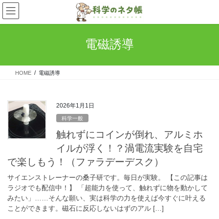
コ
ナ
ン
ビ
テ
ゲ
ン
ー
電磁誘導
ツ
シ
へ
ョ
ス
ン
HOME
電磁誘導
キ
に
ッ
移
プ
動
2026年1月1日
科学一般
触れずにコインが倒れ、アルミホ
イルが浮く！？渦電流実験を自宅
で楽しもう！（ファラデーデスク）
サイエンストレーナーの桑子研です。毎日が実験。 【この記事は
ラジオでも配信中！】 「超能力を使って、触れずに物を動かして
みたい」……そんな願い、実は科学の力を使えば今すぐに叶える
ことができます。磁石に反応しないはずのアル […]