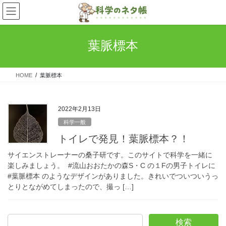
コ
ナ
ン
ビ
テ
ゲ
ン
ー
葉脈標本
ツ
シ
へ
ョ
ス
ン
HOME
葉脈標本
キ
に
ッ
移
プ
動
2022年2月13日
科学一般
トイレで発見！葉脈標本？！
サイエンストレーナーの桑子研です。このサイトで科学を一緒に
楽しみましょう。 #流山おおたかの森S・C の１Fの男子トイレに
#葉脈標本 のようなデザインがありました。きれいでついついうっ
とりとながめてしまったので、撮っ […]
検索