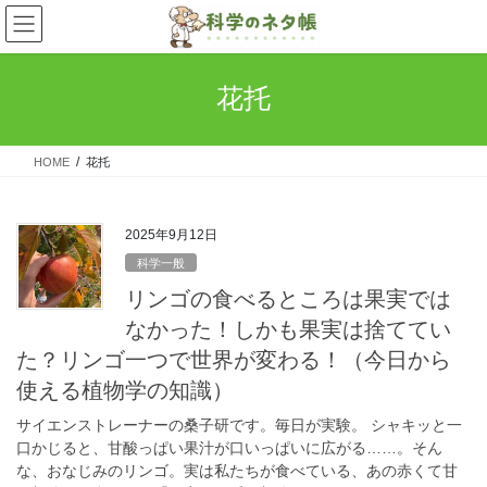
コ
ナ
ン
ビ
テ
ゲ
ン
ー
花托
ツ
シ
へ
ョ
ス
ン
HOME
花托
キ
に
ッ
移
プ
動
2025年9月12日
科学一般
リンゴの食べるところは果実では
なかった！しかも果実は捨ててい
た？リンゴ一つで世界が変わる！（今日から
使える植物学の知識）
サイエンストレーナーの桑子研です。毎日が実験。 シャキッと一
口かじると、甘酸っぱい果汁が口いっぱいに広がる……。そん
な、おなじみのリンゴ。実は私たちが食べている、あの赤くて甘