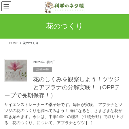
コ
ナ
ン
ビ
テ
ゲ
ン
ー
花のつくり
ツ
シ
へ
ョ
ス
ン
HOME
花のつくり
キ
に
ッ
移
プ
動
2025年3月2日
科学一般
花のしくみを観察しよう！ツツジ
とアブラナの分解実験！（OPPテ
ープで長期保存！）
サイエンストレーナーの桑子研です。毎日が実験。 アブラナとツ
ツジの花のつくりを調べてみよう！ 春になると、さまざまな花が
咲き始めます。今回は、中学1年生の理科（生物分野）で取り上げ
る「花のつくり」について、アブラナとツツ […]