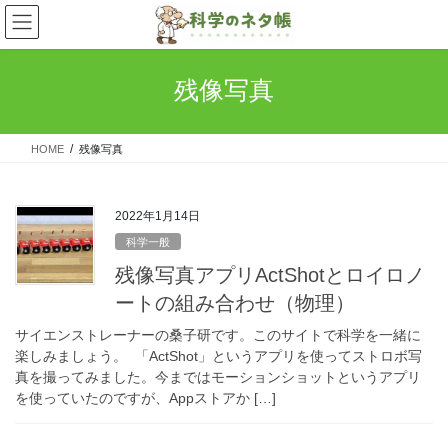
コ
ナ
ン
ビ
テ
ゲ
ン
ー
残像写真
ツ
シ
へ
ョ
ス
ン
HOME
残像写真
キ
に
ッ
移
プ
動
2022年1月14日
科学一般
残像写真アプリActShotとロイロノ
ートの組み合わせ（物理）
サイエンストレーナーの桑子研です。このサイトで科学を一緒に
楽しみましょう。 「ActShot」というアプリを使ってストロボ写
真を撮ってみました。今まではモーションショットというアプリ
を使っていたのですが、Appストアか […]