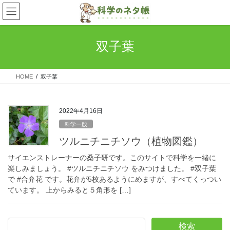
コ
ナ
ン
ビ
テ
ゲ
ン
ー
双子葉
ツ
シ
へ
ョ
ス
ン
HOME
双子葉
キ
に
ッ
移
プ
動
2022年4月16日
科学一般
ツルニチニチソウ（植物図鑑）
サイエンストレーナーの桑子研です。このサイトで科学を一緒に
楽しみましょう。 #ツルニチニチソウ をみつけました。 #双子葉
で #合弁花 です。花弁が5枚あるようにめますが、すべてくっつい
ています。 上からみると５角形を […]
検索