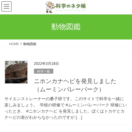
コ
ナ
ン
ビ
テ
ゲ
ン
ー
動物図鑑
ツ
シ
へ
ョ
ス
ン
HOME
動物図鑑
キ
に
ッ
移
プ
動
2022年3月18日
科学一般
ニホンカナヘビを発見しました
（ムーミンバレーパーク）
サイエンストレーナーの桑子研です。このサイトで科学を一緒に
楽しみましょう。 学校の研修で #ムーミンバレーパーク 研修にい
ったとき、 #ニホンカナヘビ を発見しました。ぼくはトカゲとカ
ナヘビの差がわからなかったのですが […]